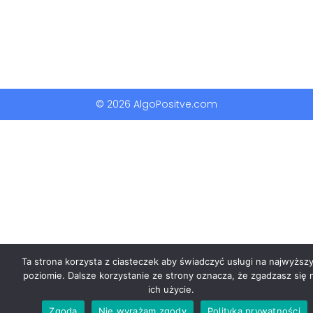
© 2026 AlgoPositve.com
Ta strona korzysta z ciasteczek aby świadczyć usługi na najwyższ
poziomie. Dalsze korzystanie ze strony oznacza, że zgadzasz się 
ich użycie.
Zgoda
Nie wyrażam zgody
Polityka prywatności